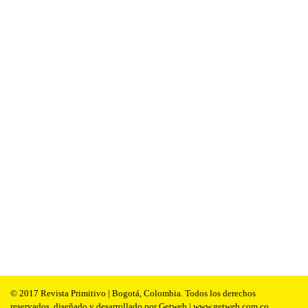
© 2017 Revista Primitivo | Bogotá, Colombia. Todos los derechos
reservados, diseñado y desarrollado por Getweb | www.getweb.com.co.