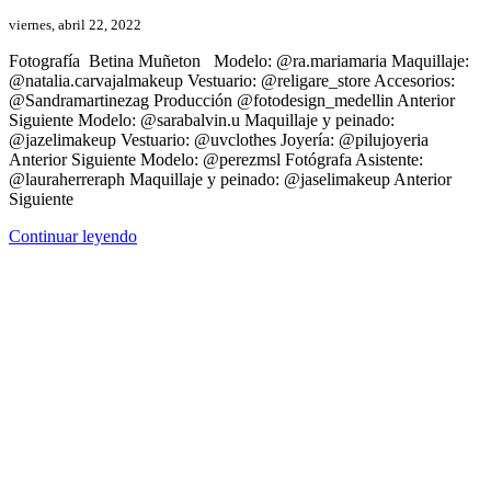
viernes, abril 22, 2022
Fotografía Betina Muñeton Modelo: @ra.mariamaria Maquillaje:
@natalia.carvajalmakeup Vestuario: @religare_store Accesorios:
@Sandramartinezag Producción @fotodesign_medellin Anterior
Siguiente Modelo: @sarabalvin.u Maquillaje y peinado:
@jazelimakeup Vestuario: @uvclothes Joyería: @pilujoyeria
Anterior Siguiente Modelo: @perezmsl Fotógrafa Asistente:
@lauraherreraph Maquillaje y peinado: @jaselimakeup Anterior
Siguiente
Continuar leyendo