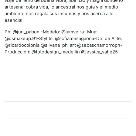
viaje de lleno de buena vibra, libertad y magia donde lo
artesanal cobra vida, lo ancestral nos guía y el medio
ambiente nos regala sus insumos y nos acerca a lo
esencial
Ph: @jun_pabon -Modelo: @iamve.ra- Mua:
@dsmakeup.91-Stylits: @sofiamesagaona-Dir. de Arte:
@ricardocolonia @silvana_ph_art @sebaschamorroph-
Producción: @fotodesign_medellin @jessica_vahe25