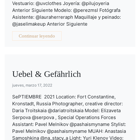
Vestuario: @uvclothes Joyería: @pilujoyeria
Anterior Siguiente Modelo: @perezmsl Fotógrafa
Asistente: @lauraherreraph Maquillaje y peinado:
@jaselimakeup Anterior Siguiente
Continuar leyendo
Uebel & Gefährlich
jueves, marzo 17, 2022
SePTIEMBRE 2021 Location: Fort Constantine,
Kronstadt, Russia Photographer, creative director:
Daria Troitskaia @dariatroitskaia Model: Elizaveta
Serpova @serpova , Special Operations Forces
Assistant: Pavel Melnikov @pashaismyname Stylist:
Pavel Melnikov @pashaismyname MUAH: Anastasia
Samoshkina @na_stacy_a Light: Yuri Klenov Video: