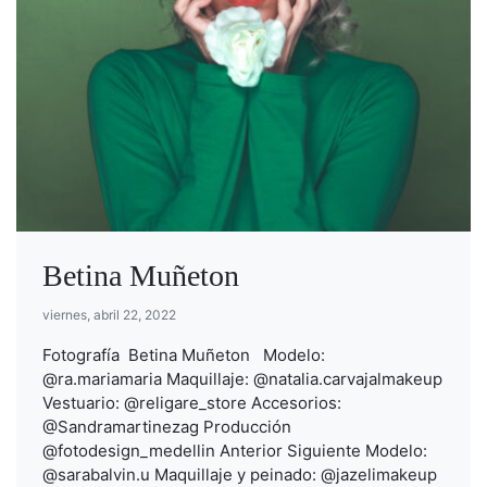
Betina Muñeton
viernes, abril 22, 2022
Fotografía Betina Muñeton Modelo:
@ra.mariamaria Maquillaje: @natalia.carvajalmakeup
Vestuario: @religare_store Accesorios:
@Sandramartinezag Producción
@fotodesign_medellin Anterior Siguiente Modelo:
@sarabalvin.u Maquillaje y peinado: @jazelimakeup