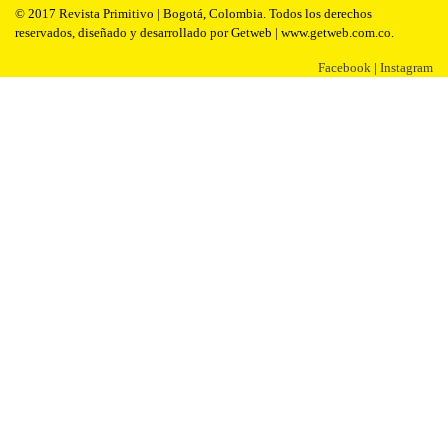
© 2017 Revista Primitivo | Bogotá, Colombia. Todos los derechos
reservados, diseñado y desarrollado por Getweb | www.getweb.com.co.
Facebook
|
Instagram