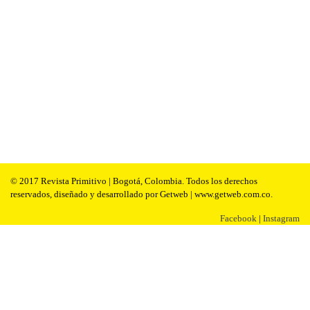
© 2017 Revista Primitivo | Bogotá, Colombia. Todos los derechos
reservados, diseñado y desarrollado por Getweb | www.getweb.com.co.
Facebook
|
Instagram