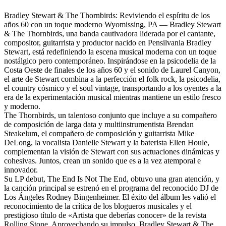
Bradley Stewart & The Thornbirds: Reviviendo el espíritu de los
años 60 con un toque moderno Wyomissing, PA — Bradley Stewart
& The Thornbirds, una banda cautivadora liderada por el cantante,
compositor, guitarrista y productor nacido en Pensilvania Bradley
Stewart, está redefiniendo la escena musical moderna con un toque
nostálgico pero contemporáneo. Inspirándose en la psicodelia de la
Costa Oeste de finales de los años 60 y el sonido de Laurel Canyon,
el arte de Stewart combina a la perfección el folk rock, la psicodelia,
el country cósmico y el soul vintage, transportando a los oyentes a la
era de la experimentación musical mientras mantiene un estilo fresco
y moderno.
The Thornbirds, un talentoso conjunto que incluye a su compañero
de composición de larga data y multiinstrumentista Brendan
Steakelum, el compañero de composición y guitarrista Mike
DeLong, la vocalista Danielle Stewart y la baterista Ellen Houle,
complementan la visión de Stewart con sus actuaciones dinámicas y
cohesivas. Juntos, crean un sonido que es a la vez atemporal e
innovador.
Su LP debut, The End Is Not The End, obtuvo una gran atención, y
la canción principal se estrenó en el programa del reconocido DJ de
Los Ángeles Rodney Bingenheimer. El éxito del álbum les valió el
reconocimiento de la crítica de los blogueros musicales y el
prestigioso título de «Artista que deberías conocer» de la revista
Rolling Stone. Aprovechando su impulso, Bradley Stewart & The